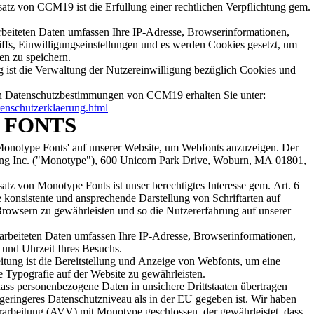
atz von CCM19 ist die Erfüllung einer rechtlichen Verpflichtung gem.
eiteten Daten umfassen Ihre IP-Adresse, Browserinformationen,
ffs, Einwilligungseinstellungen und es werden Cookies gesetzt, um
en zu speichern.
 ist die Verwaltung der Nutzereinwilligung bezüglich Cookies und
en Datenschutzbestimmungen von CCM19 erhalten Sie unter:
enschutzerklaerung.html
 FONTS
onotype Fonts' auf unserer Website, um Webfonts anzuzeigen. Der
ing Inc. ("Monotype"), 600 Unicorn Park Drive, Woburn, MA 01801,
atz von Monotype Fonts ist unser berechtigtes Interesse gem. Art. 6
konsistente und ansprechende Darstellung von Schriftarten auf
rowsern zu gewährleisten und so die Nutzererfahrung auf unserer
rbeiteten Daten umfassen Ihre IP-Adresse, Browserinformationen,
und Uhrzeit Ihres Besuchs.
tung ist die Bereitstellung und Anzeige von Webfonts, um eine
 Typografie auf der Website zu gewährleisten.
 dass personenbezogene Daten in unsichere Drittstaaten übertragen
s Datenschutzniveau als in der EU gegeben ist. Wir haben
rarbeitung (AVV) mit Monotype geschlossen, der gewährleistet, dass