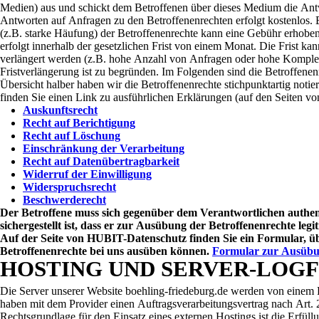
Medien) aus und schickt dem Betroffenen über dieses Medium die Ant
Antworten auf Anfragen zu den Betroffenenrechten erfolgt kostenlos
(z.B. starke Häufung) der Betroffenenrechte kann eine Gebühr erhob
erfolgt innerhalb der gesetzlichen Frist von einem Monat. Die Frist k
verlängert werden (z.B. hohe Anzahl von Anfragen oder hohe Komplex
Fristverlängerung ist zu begründen. Im Folgenden sind die Betroffenen
Übersicht halber haben wir die Betroffenenrechte stichpunktartig notie
finden Sie einen Link zu ausführlichen Erklärungen (auf den Seiten 
Auskunftsrecht
Recht auf Berichtigung
Recht auf Löschung
Einschränkung der Verarbeitung
Recht auf Datenübertragbarkeit
Widerruf der Einwilligung
Widerspruchsrecht
Beschwerderecht
Der Betroffene muss sich gegenüber dem Verantwortlichen authent
sichergestellt ist, dass er zur Ausübung der Betroffenenrechte legiti
Auf der Seite von HUBIT-Datenschutz finden Sie ein Formular, üb
Betroffenenrechte bei uns ausüben können.
Formular zur Ausübu
HOSTING UND SERVER-LOGF
Die Server unserer Website boehling-friedeburg.de werden von einem P
haben mit dem Provider einen Auftragsverarbeitungsvertrag nach Ar
Rechtsgrundlage für den Einsatz eines externen Hostings ist die Erfüll