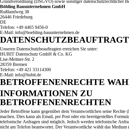
Grundverordnung (DSGVO) sowie sonstiger datenschutzrechtlicher Be
Böhling Bauunternehmen GmbH
Rußlandweg 38
26446 Friedeburg
DE
Telefon: +49 4465 9456-0
E-Mail:
info@boehling-bauunternehmen.de
DATENSCHUTZBEAUFTRAG
Unseren Datenschutzbeauftragten erreichen Sie unter:
HUBIT Datenschutz GmbH & Co. KG
Lise-Meitner-Str. 2
28359 Bremen
Telefon: +49 421 33114300
E-Mail: info@hubit.de
BETROFFENENRECHTE WA
INFORMATIONEN ZU
BETROFFENENRECHTEN
Jeder Betroffene kann gegenüber dem Verantwortlichen seine Rechte (
machen. Dies kann als Email, per Post oder ein bereitgestelltes Formul
telefonische Anfragen sind möglich. Jedoch werden telefonische An
nicht am Telefon beantwortet. Der Verantwortliche wählt das Medium (