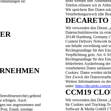
Brief werden Ihre Absenderad
stimmungen ist:
Telefon erfassen wir in Ab
Wir speichern Ihre Daten sol
Verarbeitungszweck (die Bearb
DECARETO 
Wir verwenden den Dienst „d
TER
Datenschutzhinweise zu erst
20148 Hamburg, Germany ("de
Content Delivery Network b
um Inhalte zuverlässig und sc
Rechtsgrundlage für den Eins
Verpflichtung gem. Art. 6 A
Rechtsgrundlage für den Einsa
fehlerfreien Auslieferung d
verarbeiteten Daten umfasse
HRNEHMEN
Cookies. Daten werden nicht 
Der Zweck der Datenverarbeit
Weitere Informationen zu de
unter:
https://decareto.com/pr
CCM19 CLO
Betroffenenrechte) geltend
Wir verwenden den Dienst „
ar erfolgen. Auch
für Cookies und Tracking-Te
fragen nur angenommen und
Software & Media GmbH ("Pa
Post, Email, sonstige