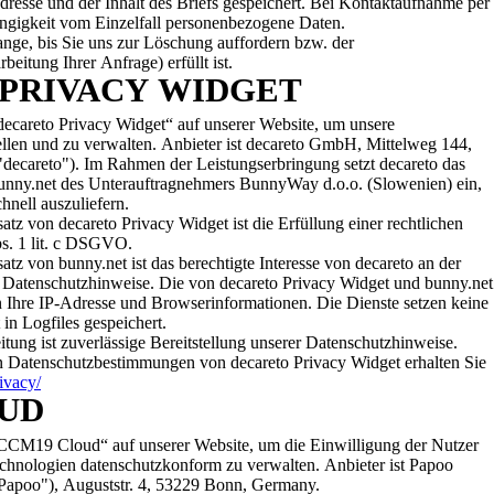
resse und der Inhalt des Briefs gespeichert. Bei Kontaktaufnahme per
hängigkeit vom Einzelfall personenbezogene Daten.
ange, bis Sie uns zur Löschung auffordern bzw. der
eitung Ihrer Anfrage) erfüllt ist.
PRIVACY WIDGET
ecareto Privacy Widget“ auf unserer Website, um unsere
ellen und zu verwalten. Anbieter ist decareto GmbH, Mittelweg 144,
careto"). Im Rahmen der Leistungserbringung setzt decareto das
unny.net des Unterauftragnehmers BunnyWay d.o.o. (Slowenien) ein,
hnell auszuliefern.
atz von decareto Privacy Widget ist die Erfüllung einer rechtlichen
bs. 1 lit. c DSGVO.
tz von bunny.net ist das berechtigte Interesse von decareto an der
er Datenschutzhinweise. Die von decareto Privacy Widget und bunny.net
n Ihre IP-Adresse und Browserinformationen. Die Dienste setzen keine
in Logfiles gespeichert.
ung ist zuverlässige Bereitstellung unserer Datenschutzhinweise.
n Datenschutzbestimmungen von decareto Privacy Widget erhalten Sie
ivacy/
UD
CCM19 Cloud“ auf unserer Website, um die Einwilligung der Nutzer
chnologien datenschutzkonform zu verwalten. Anbieter ist Papoo
poo"), Auguststr. 4, 53229 Bonn, Germany.