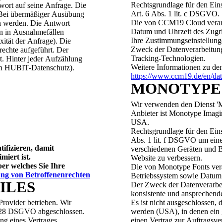
Rechtsgrundlage für den Eins
wort auf seine Anfrage. Die
Art. 6 Abs. 1 lit. c DSGVO.
. Bei übermäßiger Ausübung
Die von CCM19 Cloud verarb
en werden. Die Antwort
Datum und Uhrzeit des Zugri
ann in Ausnahmefällen
Ihre Zustimmungseinstellung
ität der Anfrage). Die
Zweck der Datenverarbeitung
rechte aufgeführt. Der
Tracking-Technologien.
rt. Hinter jeder Aufzählung
Weitere Informationen zu d
von HUBIT-Datenschutz).
https://www.ccm19.de/en/dat
MONOTYPE
Wir verwenden den Dienst 'M
Anbieter ist Monotype Imag
USA.
Rechtsgrundlage für den Eins
Abs. 1 lit. f DSGVO um eine 
ifizieren, damit
verschiedenen Geräten und B
miert ist.
Website zu verbessern.
er welches Sie Ihre
Die von Monotype Fonts vera
ng von Betroffenenrechten
Betriebssystem sowie Datum 
ILES
Der Zweck der Datenverarbei
konsistente und ansprechende
Es ist nicht ausgeschlossen,
rovider betrieben. Wir
werden (USA), in denen ein geringere
t. 28 DSGVO abgeschlossen.
einen Vertrag zur Auftragsve
ung eines Vertrages